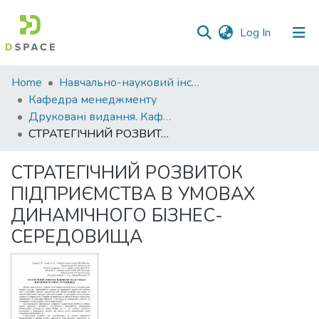
(current)
Log In
Communities
Home
Навчально-науковий інститут економіки, управління, права та інформаційних технологій
&
Кафедра менеджменту
Collections
Друковані видання. Кафедра менеджменту ім. І.А. Маркіної
СТРАТЕГІЧНИЙ РОЗВИТОК ПІДПРИЄМСТВА В УМОВАХ ДИНАМІЧНОГО БІЗНЕС-СЕРЕДОВИЩА
All of DSpace
СТРАТЕГІЧНИЙ РОЗВИТОК
Statistics
ПІДПРИЄМСТВА В УМОВАХ
ДИНАМІЧНОГО БІЗНЕС-
СЕРЕДОВИЩА