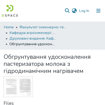
(current)
Log In
Communities
Home
Факультет інженерно-технологічний
&
Кафедра агроінженерії та автомобільного транспорту
Collections
Друковані видання. Кафедра агроінженерії та автомобільного транспорту
Обгрунтування удосконалення пастеризатора молока з гідродинамічним нагрівачем
All of DSpace
Обгрунтування удосконалення
Statistics
пастеризатора молока з
гідродинамічним нагрівачем
Files