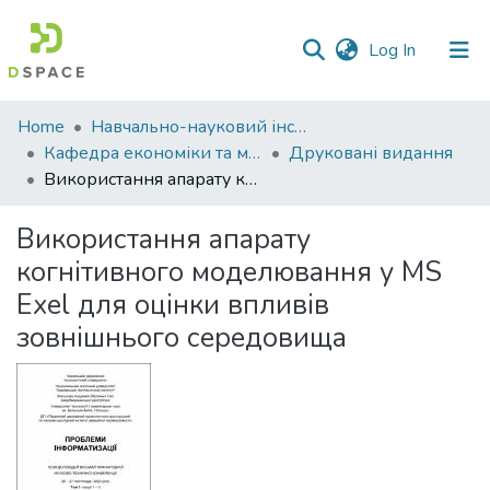
(current)
Log In
Communities
Home
Навчально-науковий інститут економіки, управління, права та інформаційних технологій
&
Кафедра економіки та міжнародних економічних відносин
Друковані видання
Collections
Використання апарату когнітивного моделювання у MS Exel для оцінки впливів зовнішнього середовища
All of DSpace
Використання апарату
когнітивного моделювання у MS
Statistics
Exel для оцінки впливів
зовнішнього середовища