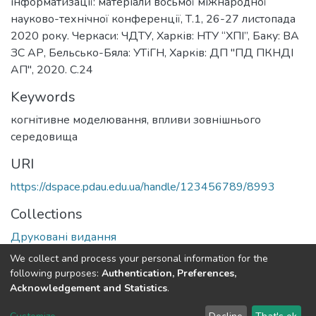
інформатизації: матеріали восьмої міжнародної
науково-технічної конференції, Т.1, 26-27 листопада
2020 року. Черкаси: ЧДТУ, Харків: НТУ “ХПІ”, Баку: ВА
ЗС АР, Бельсько-Бяла: УТіГН, Харків: ДП "ПД ПКНДІ
АП", 2020. С.24
Keywords
когнітивне моделювання
,
впливи зовнішнього
середовища
URI
https://dspace.pdau.edu.ua/handle/123456789/8993
Collections
Друковані видання
We collect and process your personal information for the
Full item page
following purposes:
Authentication, Preferences,
Acknowledgement and Statistics
.
DSpace software
copyright © 2002-2026
LYRASIS