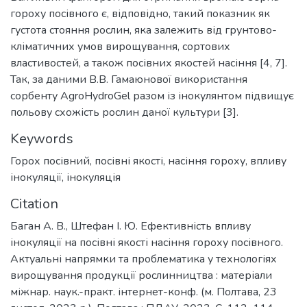
гороху посівного є, відповідно, такий показник як
густота стояння рослин, яка залежить від грунтово-
кліматичних умов вирощування, сортових
властивостей, а також посівних якостей насіння [4, 7].
Так, за даними В.В. Гамаюнової використання
сорбенту AgroHydroGel разом із інокулянтом підвищує
польову схожість рослин даної культури [3].
Keywords
Горох посівний
,
посівні якості
,
насіння гороху
,
впливу
інокуляції
,
інокуляція
Citation
Баган А. В., Штефан І. Ю. Ефективність впливу
інокуляції на посівні якості насіння гороху посівного.
Актуальні напрямки та проблематика у технологіях
вирощування продукції рослинництва : матеріали
міжнар. наук.-практ. інтернет-конф. (м. Полтава, 23