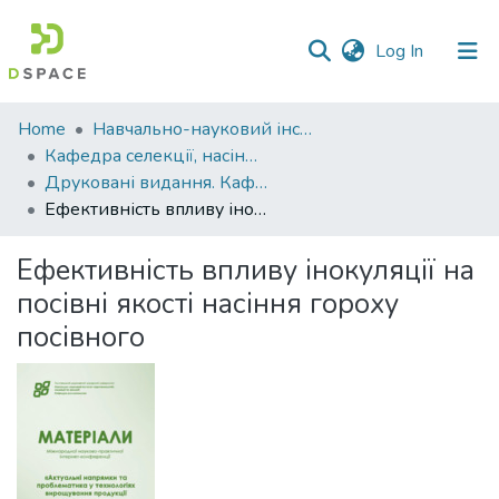
(current)
Log In
Communities
Home
Навчально-науковий інститут агротехнологій, селекції та екології
&
Кафедра селекції, насінництва і генетики
Collections
Друковані видання. Кафедра селекції, насінництва і генетики
Ефективність впливу інокуляції на посівні якості насіння гороху посівного
All of DSpace
Ефективність впливу інокуляції на
Statistics
посівні якості насіння гороху
посівного