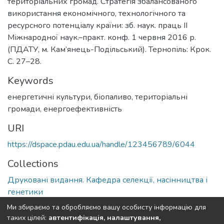
територіальних громад. Стратегія збалансованого
використання економічного, технологічного та
ресурсного потенціалу країни: зб. наук. праць ІІ
Міжнародної наук.–практ. конф. 1 червня 2016 р.
(ПДАТУ, м. Кам’янець-Подільський). Тернопіль: Крок.
С. 27–28.
Keywords
енергетичні культури, біопаливо, територіальні
громади, енергоефективність
URI
https://dspace.pdau.edu.ua/handle/123456789/6044
Collections
Друковані видання. Кафедра селекції, насінництва і
генетики
Ми збираємо та обробляємо вашу особисту інформацію для
Full item page
таких цілей:
автентифікація, налаштування,