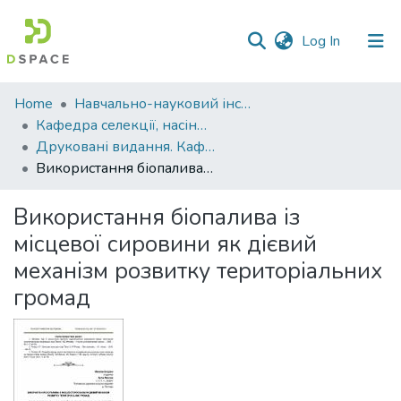
(current)
Log In
Communities
Home
Навчально-науковий інститут агротехнологій, селекції та екології
&
Кафедра селекції, насінництва і генетики
Collections
Друковані видання. Кафедра селекції, насінництва і генетики
Використання біопалива із місцевої сировини як дієвий механізм розвитку територіальних громад
All of DSpace
Використання біопалива із
Statistics
місцевої сировини як дієвий
механізм розвитку територіальних
громад