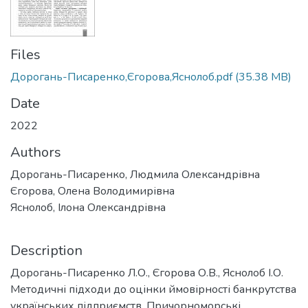
Files
Дорогань-Писаренко,Єгорова,Яснолоб.pdf
(35.38 MB)
Date
2022
Authors
Дорогань-Писаренко, Людмила Олександрівна
Єгорова, Олена Володимирівна
Яснолоб, Ілона Олександрівна
Description
Дорогань-Писаренко Л.О., Єгорова О.В., Яснолоб І.О.
Методичні підходи до оцінки ймовірності банкрутства
українських підприємств. Причорноморські