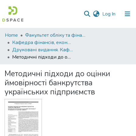
(current)
Log In
Communities
Home
Факультет обліку та фінансів
&
Кафедра фінансів, економічних досліджень і туризму
Collections
Друковані видання. Кафедра фінансів, економічних досліджень і туризму
Методичні підходи до оцінки ймовірності банкрутства українських підприємств
All of DSpace
Методичні підходи до оцінки
Statistics
ймовірності банкрутства
українських підприємств