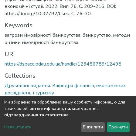
економічні студії. 2022. Вип. 76. С. 209-216. DOI:
https://doi.org/10.32782/bses. С. 76-30.
Keywords
загрози ймовірності банкрутства
,
банкрутство
,
методи
оцінки ймовірності банкрутства.
URI
https://dspace.pdau.edu.ua/handle/123456789/12498
Collections
Друковані видання. Кафедра фінансів, економічних
досліджень і туризму
Ми збираємо та обробляємо вашу особисту інформацію для
Full item page
таких цілей:
автентифікація, налаштування,
підтвердження та статистика
.
DSpace software
copyright © 2002-2026
LYRASIS
Налаштувати
Відхилити
Прийняти
Cookie settings
Send Feedback