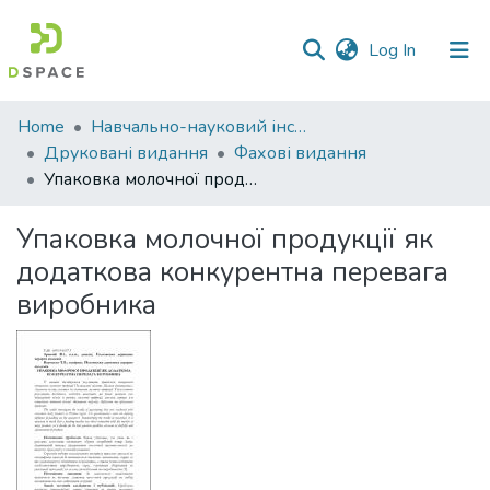
(current)
Log In
Communities
Home
Навчально-науковий інститут економіки, управління, права та інформаційних технологій
&
Друковані видання
Фахові видання
Collections
Упаковка молочної продукції як додаткова конкурентна перевага виробника
All of DSpace
Упаковка молочної продукції як
додаткова конкурентна перевага
Statistics
виробника