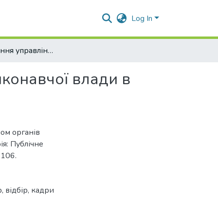
Log In
Удосконалення управління персоналом органів виконавчої влади в Україні
конавчої влади в
лом органів
ія: Публічне
-106.
р
,
відбір
,
кадри