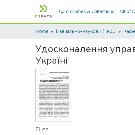
Communities & Collections
All of
Home
Навчально-науковий інститут економіки, управління, права та інформаційних технологій
Удосконалення управ
Україні
Files