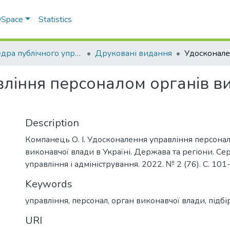
 DSpace
Statistics
Кафедра публічного управління та адміністрування
Друковані видання
ління персоналом органів ви
Description
Компанець О. І. Удосконалення управління персона
виконавчої влади в Україні. Держава та регіони. Сер
управління і адміністрування. 2022. № 2 (76). С. 101
Keywords
управління
,
персонал
,
орган виконавчої влади
,
підбі
URI