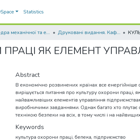
 DSpace
Statistics
Кафедра механічної та електричної інженерії
Друковані видання. Кафедра механічної та електричної інженерії
 ПРАЦІ ЯК ЕЛЕМЕНТ УПРАВ
Abstract
В економічно розвинених країнах все енергійніше с
вирішується питання про культуру охорони праці, як
найважливіших елементів управління підприємствам
виробничими завданнями. Однак багато хто плутає 
технікою безпеки на всіх, в тому числі і на найвищих
Keywords
культура охорони праці, бепека, підприємство