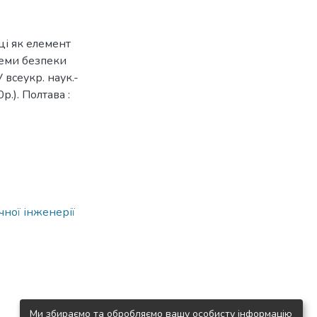
ці як елемент
теми безпеки
V всеукр. наук.-
р.). Полтава :
чної інженерії
Ми збираємо та обробляємо вашу особисту інформацію