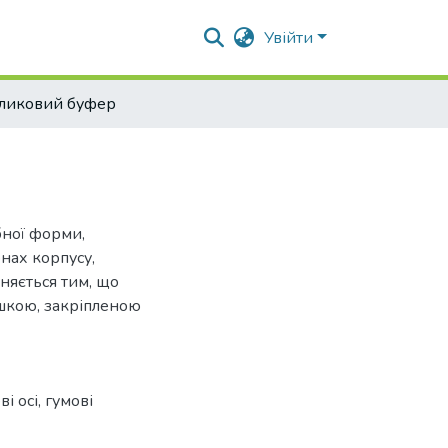
Увійти
ликовий буфер
бної форми,
нах корпусу,
зняється тим, що
шкою, закріпленою
 осі, гумові