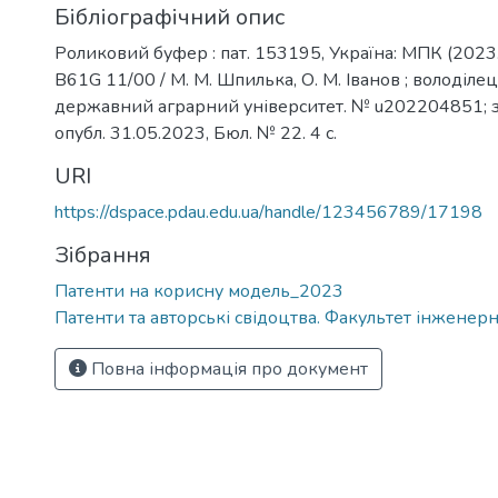
Бібліографічний опис
Роликовий буфер : пат. 153195, Україна: МПК (2023.
B61G 11/00 / М. М. Шпилька, О. М. Іванов ; володіл
державний аграрний університет. № u202204851; за
опубл. 31.05.2023, Бюл. № 22. 4 с.
URI
https://dspace.pdau.edu.ua/handle/123456789/17198
Зібрання
Патенти на корисну модель_2023
Патенти та авторські свідоцтва. Факультет інженер
Повна інформація про документ