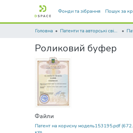
Фонди та зібрання
Пошук за к
Головна
Патенти та авторські свідоцтва
Роликовий буфер
Файли
Патент на корисну модель153195.pdf
(672