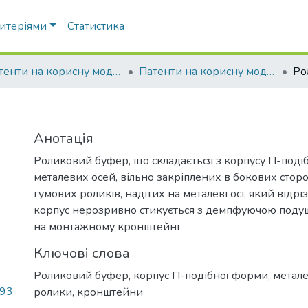
ритеріями
Статистика
Патенти на корисну модель
Патенти на корисну модель_2023
Ро
Анотація
Роликовий буфер, що складається з корпусу П-поді
металевих осей, вільно закріплених в бокових сторо
гумових роликів, надітих на металеві осі, який відрі
корпус нерозривно стикується з демпфуючою поду
на монтажному кронштейні
Ключові слова
Роликовий буфер, корпус П-подібної форми, металеві
.93
ролики, кронштейни