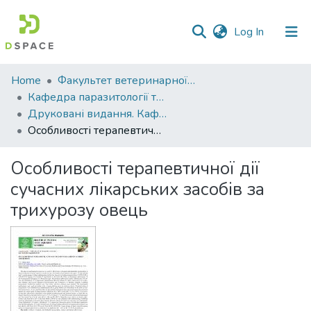
(current)
Log In
Communities
Home
Факультет ветеринарної медицини
&
Кафедра паразитології та ветеринарно-санітарної експертизи
Collections
Друковані видання. Кафедра паразитології та ветеринарно-санітарної експертизи
Особливості терапевтичної дії сучасних лікарських засобів за трихурозу овець
All of DSpace
Особливості терапевтичної дії
Statistics
сучасних лікарських засобів за
трихурозу овець