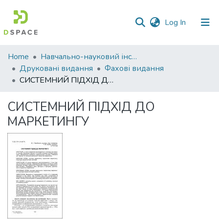
(current)
Log In
Communities
Home
Навчально-науковий інститут економіки, управління, права та інформаційних технологій
&
Друковані видання
Фахові видання
Collections
СИСТЕМНИЙ ПІДХІД ДО МАРКЕТИНГУ
All of DSpace
СИСТЕМНИЙ ПІДХІД ДО
МАРКЕТИНГУ
Statistics