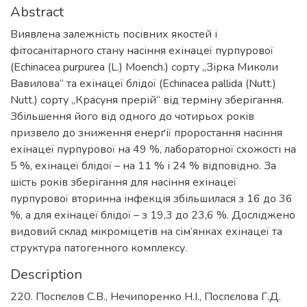
Abstract
Виявлена залежність посівних якостей і
фітосанітарного стану насіння ехінацеї пурпурової
(Echinacea purpurea (L.) Moench.) сорту „Зірка Миколи
Вавилова“ та ехінацеї блідої (Echinacea pallida (Nutt.)
Nutt.) сорту „Красуня прерій“ від терміну зберігання.
Збільшення його від одного до чотирьох років
призвело до зниження енерґії проростання насіння
ехінацеї пурпурової на 49 %, лабораторної схожості на
5 %, ехінацеї блідої – на 11 % і 24 % відповідно. За
шість років зберігання для насіння ехінацеї
пурпурової вторинна інфекція збільшилася з 16 до 36
%, а для ехінацеї блідої – з 19,3 до 23,6 %. Досліджено
видовий склад мікроміцетів на сім’янках ехінацеї та
структура патогенного комплексу.
Description
220. Поспєлов С.В., Нечипоренко Н.І., Поспєлова Г.Д.