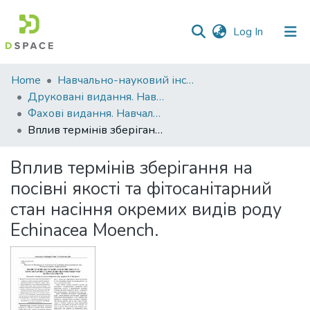
(current)
Log In
Communities
Home
Навчально-науковий інститут агротехнологій, селекції та екології
&
Друковані видання. Навчально-науковий інститут агротехнологій, селекції та екології
Collections
Фахові видання. Навчально-науковий інститут агротехнологій, селекції та екології
Вплив термінів зберігання на посівні якості та фітосанітарний стан насіння окремих видів роду Echinacea Moench.
All of DSpace
Вплив термінів зберігання на
Statistics
посівні якості та фітосанітарний
стан насіння окремих видів роду
Echinacea Moench.