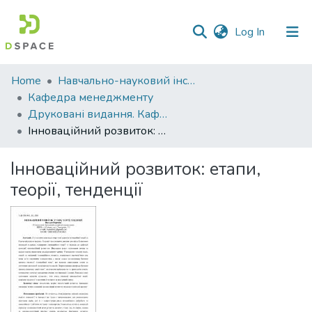
(current)
Log In
Communities
Home
Навчально-науковий інститут економіки, управління, права та інформаційних технологій
&
Кафедра менеджменту
Collections
Друковані видання. Кафедра менеджменту ім. І.А. Маркіної
Інноваційний розвиток: етапи, теорії, тенденції
All of DSpace
Інноваційний розвиток: етапи,
Statistics
теорії, тенденції