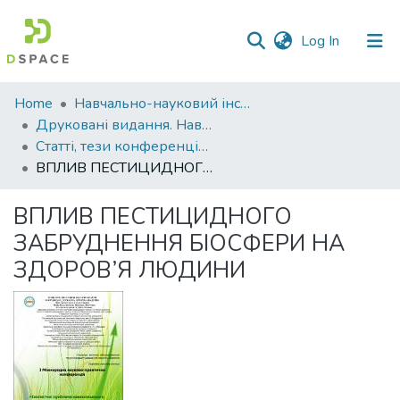
(current)
Log In
Communities
Home
Навчально-науковий інститут агротехнологій, селекції та екології
&
Друковані видання. Навчально-науковий інститут агротехнологій, селекції та екології
Collections
Статті, тези конференцій. Навчально-науковий інститут агротехнологій, селекції та екології
ВПЛИВ ПЕСТИЦИДНОГО ЗАБРУДНЕННЯ БІОСФЕРИ НА ЗДОРОВ’Я ЛЮДИНИ
All of DSpace
ВПЛИВ ПЕСТИЦИДНОГО
Statistics
ЗАБРУДНЕННЯ БІОСФЕРИ НА
ЗДОРОВ’Я ЛЮДИНИ