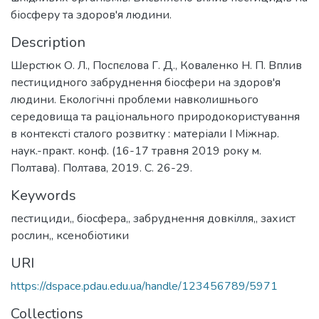
біосферу та здоров'я людини.
Description
Шерстюк О. Л., Поспєлова Г. Д., Коваленко Н. П. Вплив
пестицидного забруднення біосфери на здоров'я
людини. Екологічні проблеми навколишнього
середовища та раціонального природокористування
в контексті сталого розвитку : матеріали І Міжнар.
наук.-практ. конф. (16-17 травня 2019 року м.
Полтава). Полтава, 2019. С. 26-29.
Keywords
пестициди,
,
біосфера,
,
забруднення довкілля,
,
захист
рослин,
,
ксенобіотики
URI
https://dspace.pdau.edu.ua/handle/123456789/5971
Collections