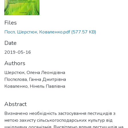
Files
Посп, Шерстюк, Коваленко.pdf
(577.57 KB)
Date
2019-05-16
Authors
Шерстюк, Олена Леонідівна
Поспєлова, Ганна Дмитрівна
Коваленко, Нінель Павлівна
Abstract
Визначено необхідність застосування пестицидів з
метою захисту сільськогосподарських культур від
шкідливих організмів. Висвітлено вплив пестицидів на