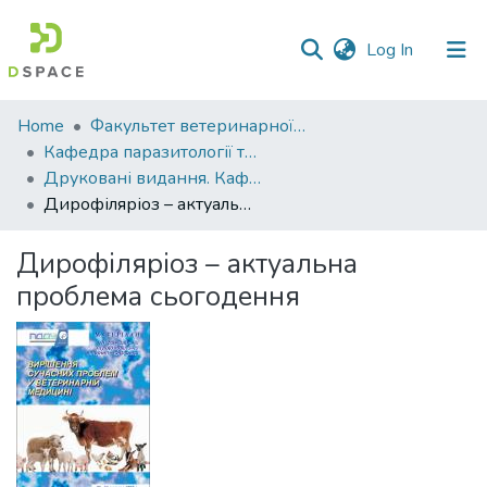
(current)
Log In
Communities
Home
Факультет ветеринарної медицини
&
Кафедра паразитології та ветеринарно-санітарної експертизи
Collections
Друковані видання. Кафедра паразитології та ветеринарно-санітарної експертизи
Дирофіляріоз – актуальна проблема сьогодення
All of DSpace
Дирофіляріоз – актуальна
Statistics
проблема сьогодення