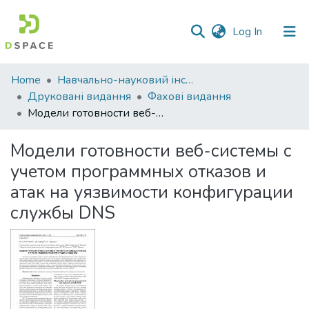
(current)
Log In
Communities
Home
Навчально-науковий інститут економіки, управління, права та інформаційних технологій
&
Друковані видання
Фахові видання
Collections
Модели готовности веб-системы с учетом программных отказов и атак на уязвимости конфигурации службы DNS
All of DSpace
Модели готовности веб-системы с
учетом программных отказов и
Statistics
атак на уязвимости конфигурации
службы DNS