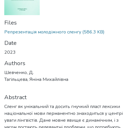
Files
Репрезентація молодіжного сленгу
(586.3 KB)
Date
2023
Authors
Шевченко, Д.
Тагільцева, Яніна Михайлівна
Abstract
Сленг як унікальний та досить гнучкий пласт лексики
національної мови перманентно знаходиться у центрі
уваги лінгвістів. Дане мовне явище є динамічним, і з
часом постають релевантні проблеми, що потребують