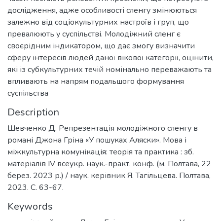
дослідження, адже особливості сленгу змінюються
залежно від соціокультурних настроїв і груп, що
превалюють у суспільстві. Молодіжний сленг є
своєрідним індикатором, що дає змогу визначити
сферу інтересів людей даної вікової категорії, оцінити,
які із субкультурних течій номінально переважають та
впливають на напрям подальшого формування
суспільства
Description
Шевченко Д. Репрезентація молодіжного сленгу в
романі Джона Гріна «У пошуках Аляски». Мова і
міжкультурна комунікація: теорія та практика : зб.
матеріалів IV всеукр. наук.-практ. конф. (м. Полтава, 22
берез. 2023 р.) / наук. керівник Я. Тагільцева. Полтава,
2023. С. 63-67.
Keywords