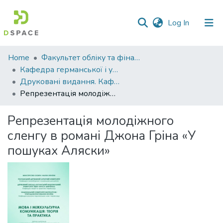
(current)
Log In
Communities
Home
Факультет обліку та фінансів
&
Кафедра германської і української філології
Collections
Друковані видання. Кафедра германської і української філології
Репрезентація молодіжного сленгу в романі Джона Гріна «У пошуках Аляски»
All of DSpace
Репрезентація молодіжного
Statistics
сленгу в романі Джона Гріна «У
пошуках Аляски»