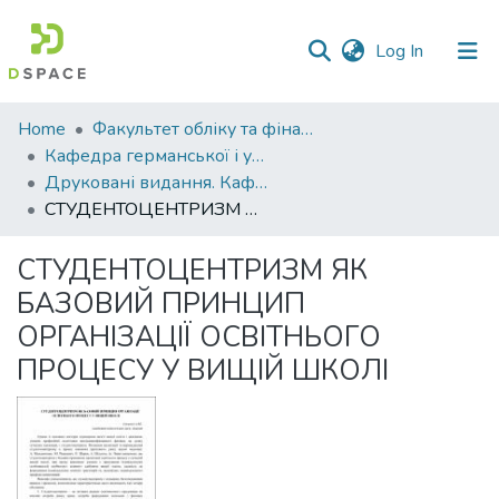
(current)
Log In
Communities
Home
Факультет обліку та фінансів
&
Кафедра германської і української філології
Collections
Друковані видання. Кафедра германської і української філології
СТУДЕНТОЦЕНТРИЗМ ЯК БАЗОВИЙ ПРИНЦИП ОРГАНІЗАЦІЇ ОСВІТНЬОГО ПРОЦЕСУ У ВИЩІЙ ШКОЛІ
All of DSpace
СТУДЕНТОЦЕНТРИЗМ ЯК
Statistics
БАЗОВИЙ ПРИНЦИП
ОРГАНІЗАЦІЇ ОСВІТНЬОГО
ПРОЦЕСУ У ВИЩІЙ ШКОЛІ