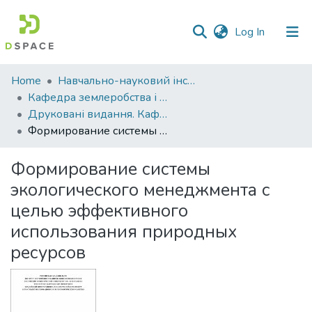
(current)
Log In
Communities
Home
Навчально-науковий інститут агротехнологій, селекції та екології
&
Кафедра землеробства і агрохімії ім. В.І.Сазанова
Collections
Друковані видання. Кафедра землеробства і агрохімії ім. В.І.Сазанова
Формирование системы экологического менеджмента с целью эффективного использования природных ресурсов
All of DSpace
Формирование системы
Statistics
экологического менеджмента с
целью эффективного
использования природных
ресурсов