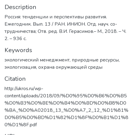
Description
Россия: тенденции и перспективы развития.
Ежегодник. Вып. 13 / РАН. ИНИОН. Отд. науч. со-
трудничества; Отв. ред. В.И. Герасимов.– М., 2018. – Ч.
2. – 936 с.
Keywords
экологический менеджмент, природные ресурсы,
экологизация, охрана окружающей среды
Citation
http://ukros.ru/wp-
content/uploads/2018/09/%D0%95%D0%B6%D0%B5
%D0%B3%D0%BE%D0%B4%D0%BD%D0%B8%D0
%BA_%D0%A02018_13_%D0%A7_2_12_%D1%81%
D0%B5%D0%BD%D1%82%D1%8F%D0%B1%D1%8
0%D1%8F.pdf