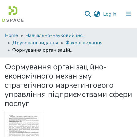
(current)
Log In
Communities
Home
Навчально-науковий інститут економіки, управління, права та інформаційних технологій
&
Друковані видання
Фахові видання
Collections
Формування організаційно-економічного механізму стратегічного маркетингового управління підприємствами сфери послуг
All of DSpace
Формування організаційно-
економічного механізму
Statistics
стратегічного маркетингового
управління підприємствами сфери
послуг