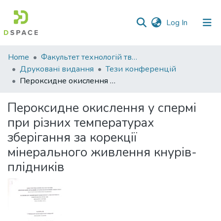
(current)
Log In
Communities
Home
Факультет технологій тваринництва та продовольства
&
Друковані видання
Тези конференцій
Collections
Пероксидне окислення у спермі при різних температурах зберігання за корекції мінерального живлення кнурів-плідників
All of DSpace
Пероксидне окислення у спермі
при різних температурах
Statistics
зберігання за корекції
мінерального живлення кнурів-
плідників