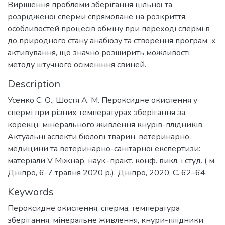
Вирішення проблеми зберігання цільної та
розрідженої сперми спрямоване на розкриття
особливостей процесів обміну при переході сперміїв
до природного стану анабіозу та створення програм їх
активування, що значно розширить можливості
методу штучного осіменіння свиней.
Description
Усенко С. О., Шостя А. М. Пероксидне окислення у
спермі при різних температурах зберігання за
корекції мінерального живлення кнурів-плідників.
Актуальні аспекти біології тварин, ветеринарної
медицини та ветеринарно-санітарної експертизи:
матеріали V Міжнар. наук.-практ. конф. викл. і студ. ( м.
Дніпро, 6-7 травня 2020 р.). Дніпро, 2020. С. 62–64.
Keywords
Пероксидне окислення
,
сперма
,
температура
зберігання
,
мінеральне живлення
,
кнури-плідники