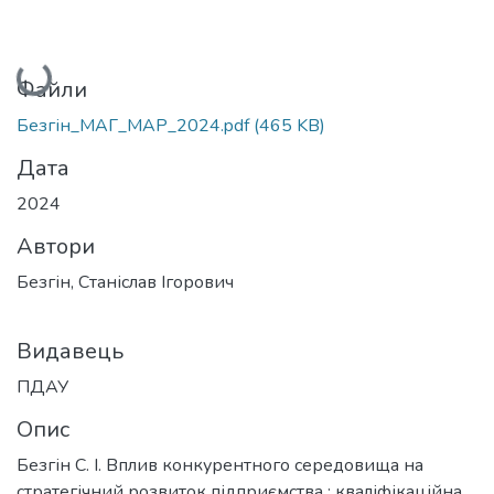
Вантажиться...
Файли
Безгін_МАГ_МАР_2024.pdf
(465 KB)
Дата
2024
Автори
Безгін, Станіслав Ігорович
Видавець
ПДАУ
Опис
Безгін С. І. Вплив конкурентного середовища на
стратегічний розвиток підприємства : кваліфікаційна