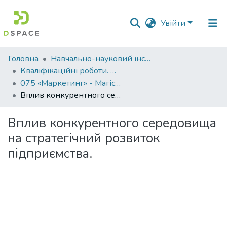
Увійти
Фонди
Головна
Навчально-науковий інститут економіки, управління, права та інформаційних технологій
та
Кваліфікаційні роботи. ННІ економіки, управління, права та ІТ
зібрання
075 «Маркетинг» - Магістри 2024-2025
Вплив конкурентного середовища на стратегічний розвиток підприємства.
Пошук за критеріями
Вплив конкурентного середовища
Статистика
на стратегічний розвиток
підприємства.