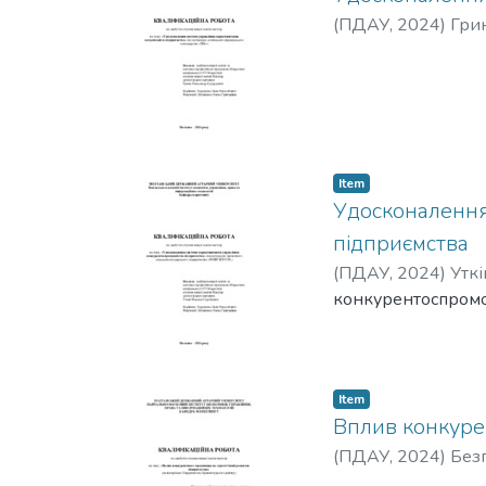
(
ПДАУ
,
2024
)
Гри
Item
Удосконалення
підприємства
(
ПДАУ
,
2024
)
Утк
конкурентоспромож
Item
Вплив конкуре
(
ПДАУ
,
2024
)
Безг