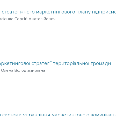
стратегічного маркетингового плану підприємс
сієнко Сергій Анатолійович
кетингової стратегії територіальної громади
 Олена Володимирівна
 системи управління маркетинговою комунікаці