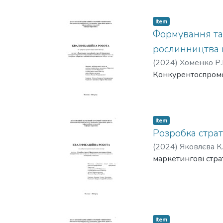
Item
Формування та 
рослинництва 
(
2024
)
Хоменко Р.
Конкурентоспромо
Item
Розробка страт
(
2024
)
Яковлєва К
маркетингові страт
Item