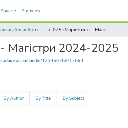
 DSpace
Statistics
Кваліфікаційні роботи. ННІ економіки, управління, права та ІТ
075 «Маркетинг» - Магістри 2024-2025
 - Магістри 2024-2025
ace.pdau.edu.ua/handle/123456789/17864
By Author
By Title
By Subject