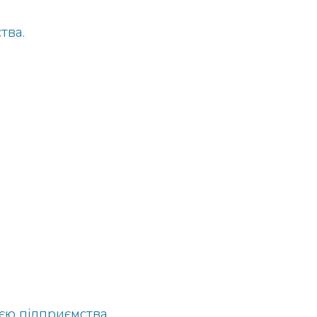
тва.
єю підприємства