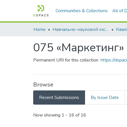
Communities & Collections
All of
Home
Навчально-науковий інститут економіки, управління, права та інформаційних технологій
075 «Маркетинг»
Permanent URI for this collection
https://dsp
Browse
Recent Submissions
By Issue Date
Recent Submissions
Now showing
1 - 16 of 16