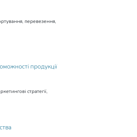
портування, перевезення,
оможності продукції
кетингові стратегії,
ства