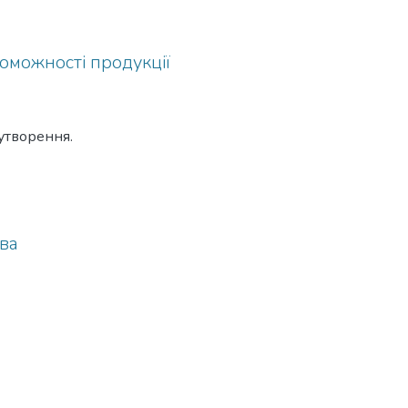
оможності продукції
утворення.
тва