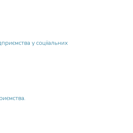
приємства у соцііальних
риємства.