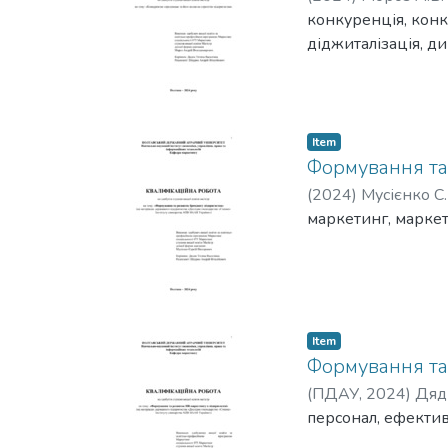
конкуренція, конк
діджиталізація, д
Item
Формування та
(
2024
)
Мусієнко С.
маркетинг, маркет
Item
Формування та 
(
ПДАУ
,
2024
)
Дяди
персонал, ефектив