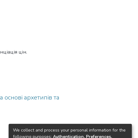
нціація цін.
а основі архетипів та
We collect and process your personal information for the
following purposes:
Authentication, Preferences,