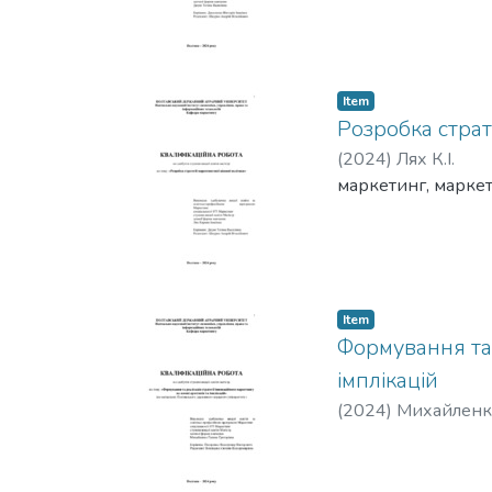
Item
Розробка страте
(
2024
)
Лях К.І.
маркетинг, маркети
Item
Формування та 
імплікацій
(
2024
)
Михайленко