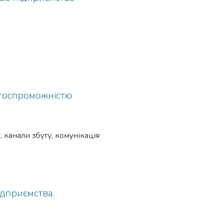
тоспроможністю
 канали збуту, комунікація
дприємства.