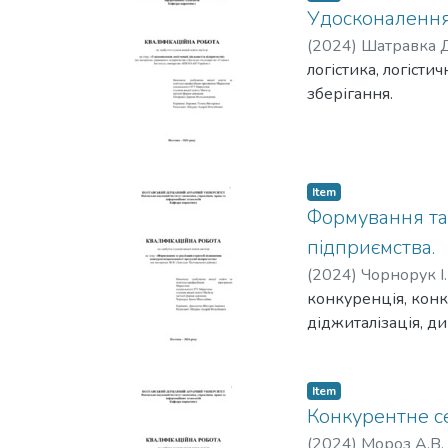
Удосконалення 
(
2024
)
Шатравка Д
логістика, логісти
зберігання.
Item
Формування та 
підприємства.
(
2024
)
Чорнорук І
конкуренція, конк
діджиталізація, д
Item
Конкурентне с
(
2024
)
Мороз А.В.