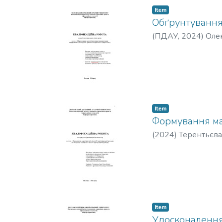
Item
Обґрунтування 
(
ПДАУ
,
2024
)
Олек
Item
Формування мар
(
2024
)
Терентьєва
Item
Удосконалення