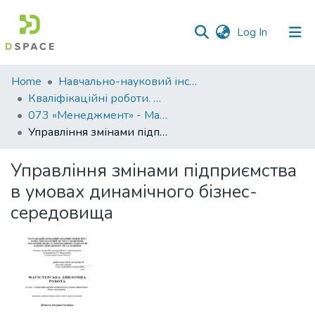
(current)
Log In
Communities
Home
Навчально-науковий інститут економіки, управління, права та інформаційних технологій
&
Кваліфікаційні роботи. ННІ економіки, управління, права та ІТ
Collections
073 «Менеджмент» - Магістри 2023-2024
Управління змінами підприємства в умовах динамічного бізнес-середовища
All of DSpace
Управління змінами підприємства
Statistics
в умовах динамічного бізнес-
середовища