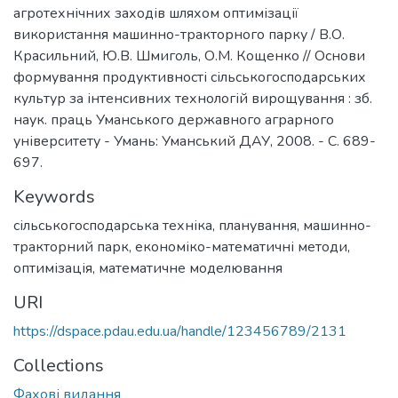
агротехнічних заходів шляхом оптимізації
використання машинно-тракторного парку / В.О.
Красильний, Ю.В. Шмиголь, О.М. Кощенко // Основи
формування продуктивності сільськогосподарських
культур за інтенсивних технологій вирощування : зб.
наук. праць Уманського державного аграрного
університету - Умань: Уманський ДАУ, 2008. - С. 689-
697.
Keywords
сільськогосподарська техніка
,
планування
,
машинно-
тракторний парк
,
економіко-математичні методи
,
оптимізація
,
математичне моделювання
URI
https://dspace.pdau.edu.ua/handle/123456789/2131
Collections
Фахові видання