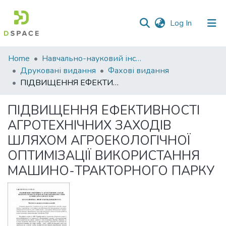
(current)
Log In
Communities
Home
Навчально-науковий інститут економіки, управління, права та інформаційних технологій
&
Друковані видання
Фахові видання
Collections
ПІДВИЩЕННЯ ЕФЕКТИВНОСТІ АГРОТЕХНІЧНИХ ЗАХОДІВ ШЛЯХОМ АГРОЕКОЛОГІЧНОЇ ОПТИМІЗАЦІЇ ВИКОРИСТАННЯ МАШИНО-ТРАКТОРНОГО ПАРКУ
All of DSpace
ПІДВИЩЕННЯ ЕФЕКТИВНОСТІ
АГРОТЕХНІЧНИХ ЗАХОДІВ
Statistics
ШЛЯХОМ АГРОЕКОЛОГІЧНОЇ
ОПТИМІЗАЦІЇ ВИКОРИСТАННЯ
МАШИНО-ТРАКТОРНОГО ПАРКУ