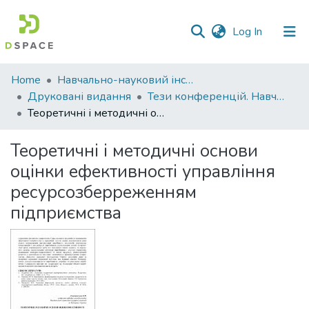
(current)
Log In
Communities
Home
Навчально-науковий інститут економіки, управління, права та інформаційних технологій
&
Друковані видання
Тези конференцій. Навчально-науковий інститут економіки, управління, права та інформаційних технологій
Collections
Теоретичні і методичні основи оцінки ефективності управління ресурсозберреженням підприємства
All of DSpace
Теоретичні і методичні основи
оцінки ефективності управління
Statistics
ресурсозберреженням
підприємства