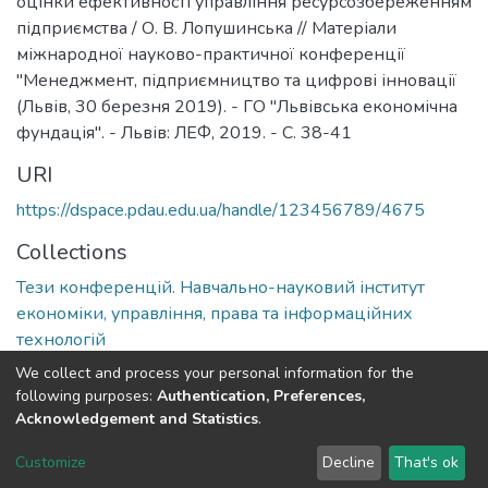
оцінки ефективності управління ресурсозбереженням
підприємства / О. В. Лопушинська // Матеріали
міжнародної науково-практичної конференції
"Менеджмент, підприємництво та цифрові інновації
(Львів, 30 березня 2019). - ГО "Львівська економічна
фундація". - Львів: ЛЕФ, 2019. - С. 38-41
URI
https://dspace.pdau.edu.ua/handle/123456789/4675
Collections
Тези конференцій. Навчально-науковий інститут
економіки, управління, права та інформаційних
технологій
We collect and process your personal information for the
Full item page
following purposes:
Authentication, Preferences,
Acknowledgement and Statistics
.
DSpace software
copyright © 2002-2026
LYRASIS
Customize
Decline
That's ok
Cookie settings
Send Feedback