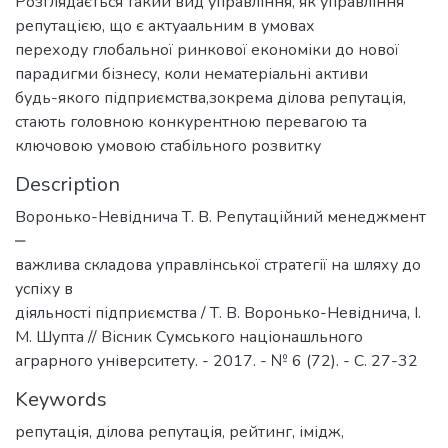
Розглядається такий вид управління, як управління
репутацією, що є актуаальним в умовах
переходу глобальної ринкової економіки до нової
парадигми бізнесу, коли нематеріальні активи
будь-якого підприємства,зокрема ділова репутація,
стають головною конкурентною перевагою та
ключовою умовою стабільного розвитку
Description
Воронько-Невіднича Т. В. Репутаційний менеджмент
‒
важлива складова управлінської стратегії на шляху до
успіху в
діяльності підприємства / Т. В. Воронько-Невіднича, І.
М. Шупта // Вісник Сумського націонашльного
аграрного університету. - 2017. - № 6 (72). - С. 27-32
Keywords
репутація
,
ділова репутація
,
рейтинг
,
імідж
,