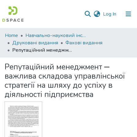
(current)
Log In
Communities
Home
Навчально-науковий інститут економіки, управління, права та інформаційних технологій
&
Друковані видання
Фахові видання
Collections
Репутаційний менеджмент ‒ важлива складова управлінської стратегії на шляху до успіху в діяльності підприємства
All of DSpace
Репутаційний менеджмент ‒
важлива складова управлінської
Statistics
стратегії на шляху до успіху в
діяльності підприємства