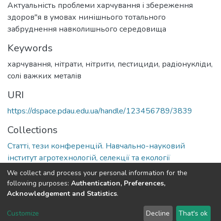
Актуальність проблеми харчування і збереження
здоров"я в умовах нинішнього тотального
забруднення навколишнього середовища
Keywords
харчування
,
нітрати
,
нітрити
,
пестициди
,
радіонукліди
,
солі важких металів
URI
https://dspace.pdau.edu.ua/handle/123456789/3839
Collections
Статті, тези конференцій. Навчально-науковий
інститут агротехнологій, селекції та екології
We collect and process your personal information for the
Full item page
following purposes:
Authentication, Preferences,
Acknowledgement and Statistics
.
DSpace software
copyright © 2002-2026
LYRASIS
Customize
Decline
That's ok