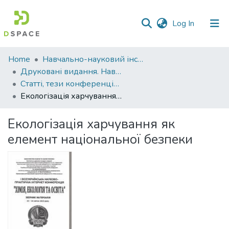
(current)
Log In
Communities
Home
Навчально-науковий інститут агротехнологій, селекції та екології
&
Друковані видання. Навчально-науковий інститут агротехнологій, селекції та екології
Collections
Статті, тези конференцій. Навчально-науковий інститут агротехнологій, селекції та екології
Екологізація харчування як елемент національної безпеки
All of DSpace
Екологізація харчування як
Statistics
елемент національної безпеки