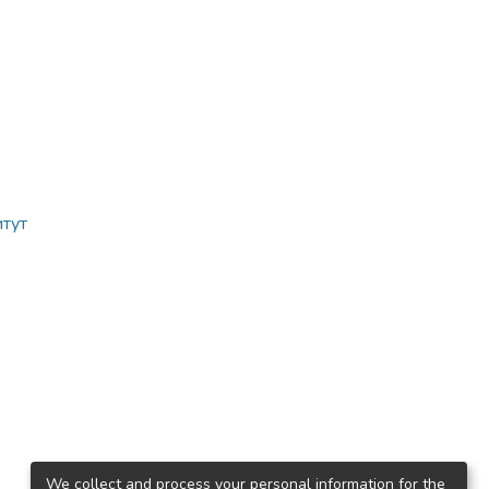
итут
We collect and process your personal information for the