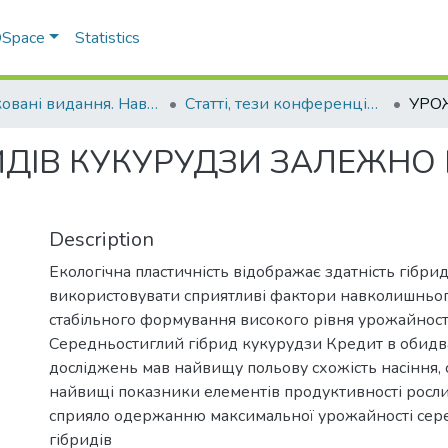
 DSpace
Statistics
Друковані видання. Навчально-науковий інститут агротехнологій, селекції та екології
Статті, тези конференцій. Навчально-науковий інститут агротехнологій, селекції та екології
ИДІВ КУКУРУДЗИ ЗАЛЕЖНО 
Description
Екологічна пластичність відображає здатність гібр
використовувати сприятливі фактори навколишньо
стабільного формування високого рівня урожайності
Середньостиглий гібрид кукурудзи Кредит в обидв
досліджень мав найвищу польову схожість насіння,
найвищі показники елементів продуктивності рослин
сприяло одержанню максимальної урожайності сер
гібридів