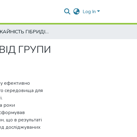
Log In
УРОЖАЙНІСТЬ ГІБРИДІВ КУКУРУДЗИ ЗАЛЕЖНО ВІД ГРУПИ СТИГЛОСТІ
ВІД ГРУПИ
иду ефективно
го середовища для
.
а роки
 сформував
, що в результаті
ед досліджуваних