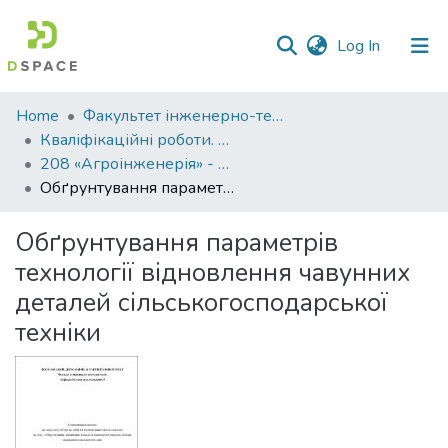
(current)
Log In
Communities
Home
Факультет інженерно-технологічний
&
Кваліфікаційні роботи. Факультет інженерно-технологічний
Collections
208 «Агроінженерія» - Магістри 2021-2022
Обґрунтування параметрів технології відновлення чавунних деталей сільськогосподарської техніки
All of DSpace
Обґрунтування параметрів
Statistics
технології відновлення чавунних
деталей сільськогосподарської
техніки