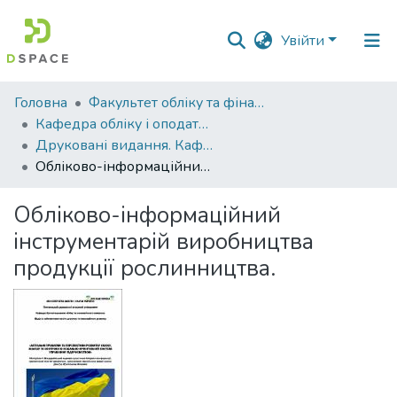
Увійти
Фонди
Головна
Факультет обліку та фінансів
та
Кафедра обліку і оподаткування
зібрання
Друковані видання. Кафедра обліку і оподаткування
Обліково-інформаційний інструментарій виробництва продукції рослинництва.
Пошук за критеріями
Обліково-інформаційний
Статистика
інструментарій виробництва
продукції рослинництва.