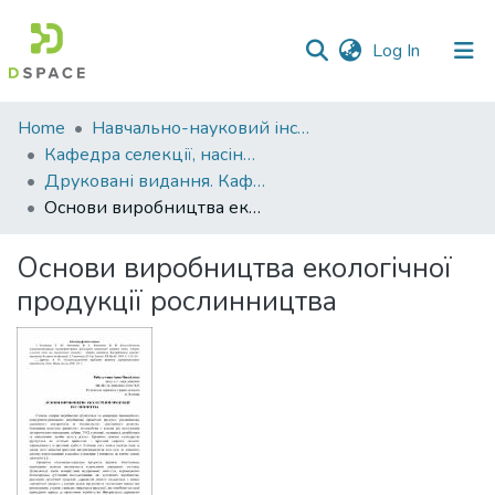
(current)
Log In
Communities
Home
Навчально-науковий інститут агротехнологій, селекції та екології
&
Кафедра селекції, насінництва і генетики
Collections
Друковані видання. Кафедра селекції, насінництва і генетики
Основи виробництва екологічної продукції рослинництва
All of DSpace
Основи виробництва екологічної
Statistics
продукції рослинництва