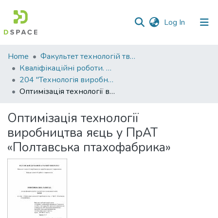
(current)
Log In
Communities
Home
Факультет технологій тваринництва та продовольства
&
Кваліфікаційні роботи. Факультет технологій тваринництва та продовольства
Collections
204 "Технологія виробництва і переробки продукції тваринництва" - Магістри 2021-2022
Оптимізація технології виробництва яєць у ПрАТ «Полтавська птахофабрика»
All of DSpace
Оптимізація технології
Statistics
виробництва яєць у ПрАТ
«Полтавська птахофабрика»