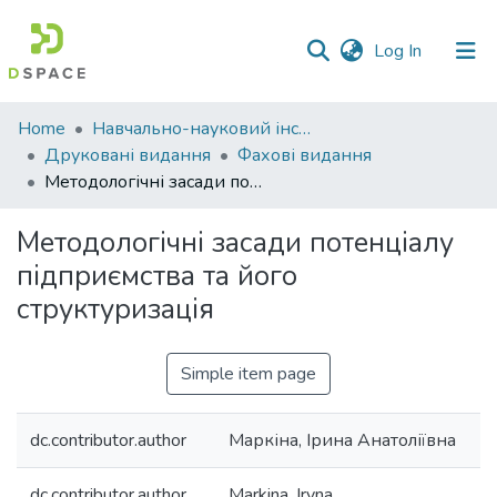
(current)
Log In
Communities
Home
Навчально-науковий інститут економіки, управління, права та інформаційних технологій
&
Друковані видання
Фахові видання
Collections
Методологічні засади потенціалу підприємства та його структуризація
All of DSpace
Методологічні засади потенціалу
підприємства та його
Statistics
структуризація
Simple item page
dc.contributor.author
Маркіна, Ірина Анатоліївна
dc.contributor.author
Markina, Iryna