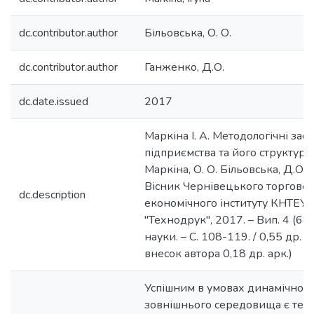
dc.contributor.author
Більовська, О. О.
dc.contributor.author
Ганженко, Д.О.
dc.date.issued
2017
Маркіна І. А. Методологічні зас
підприємства та його структуриза
Маркіна, О. О. Більовська, Д.О. 
Вісник Чернівецького торгове
dc.description
економічного інституту КНТЕУ.
"Технодрук", 2017. – Вип. 4 (68)
науки. – С. 108-119. / 0,55 др. 
внесок автора 0,18 др. арк.)
Успішним в умовах динамічного
зовнішнього середовища є те п