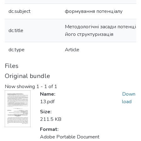
dc.subject
формування потенціалу
Методологічні засади потенціал
dc.title
його структуризація
dc.type
Article
Files
Original bundle
Now showing
1 - 1 of 1
Name:
Down
13.pdf
load
Size:
211.5 KB
Format:
Adobe Portable Document