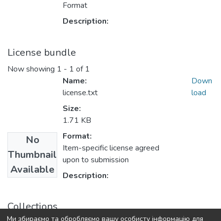
Format
Description:
License bundle
Now showing
1 - 1 of 1
Name:
Down
license.txt
load
Size:
1.71 KB
Format:
No
Item-specific license agreed
Thumbnail
upon to submission
Available
Description:
Collections
Ми збираємо та обробляємо вашу особисту інформацію для