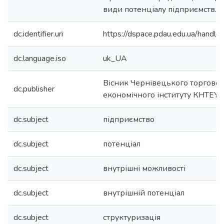
види потенціалу підприємств.
dc.identifier.uri
https://dspace.pdau.edu.ua/han
dc.language.iso
uk_UA
Вісник Чернівецького торгове
dc.publisher
економічного інституту КНТЕУ
dc.subject
підприємство
dc.subject
потенціал
dc.subject
внутрішні можливості
dc.subject
внутрішній потенціал
dc.subject
структуризація