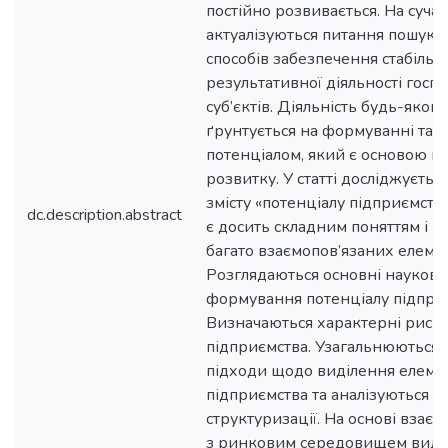
постійно розвивається. На сучас
актуалізуються питання пошук
способів забезпечення стабільно
результативної діяльності гос
суб’єктів. Діяльність будь-яког
ґрунтується на формуванні та у
потенціалом, який є основою йо
розвитку. У статті досліджується
змісту «потенціалу підприємства
dc.description.abstract
є досить складним поняттям і в
багато взаємопов’язаних елемен
Розглядаються основні наукові
формування потенціалу підприє
Визначаються характерні риси 
підприємства. Узагальнюються 
підходи щодо виділення елемен
підприємства та аналізуються рі
структуризації. На основі взаєм
з ринковим середовищем виділ