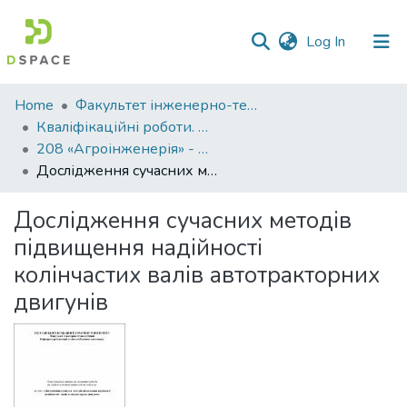
(current)
Log In
Communities
Home
Факультет інженерно-технологічний
&
Кваліфікаційні роботи. Факультет інженерно-технологічний
Collections
208 «Агроінженерія» - Магістри 2022-2023
Дослідження сучасних методів підвищення надійності колінчастих валів автотракторних двигунів
All of DSpace
Дослідження сучасних методів
Statistics
підвищення надійності
колінчастих валів автотракторних
двигунів