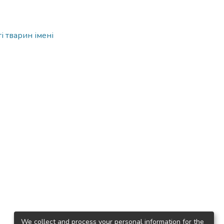
і тварин імені
We collect and process your personal information for the