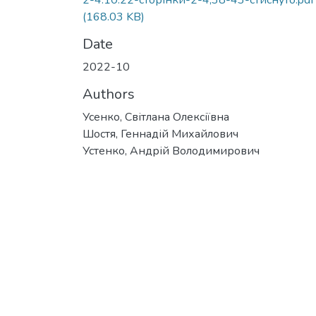
2-4.10.22-сторінки-2-4,38-43-стиснуто.pdf
(168.03 KB)
Date
2022-10
Authors
Усенко, Світлана Олексіївна
Шостя, Геннадій Михайлович
Устенко, Андрій Володимирович