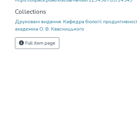
https://dspace.pdau.edu.ua/handle/123456789/14549
Collections
Друковані видання. Кафедра біології продуктивност
академіка О. В. Квасницького
Full item page