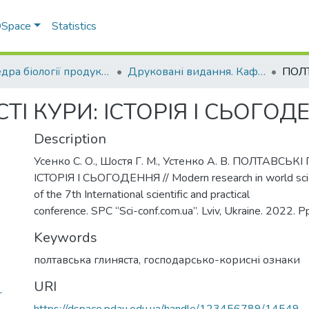
 DSpace
Statistics
Кафедра біології продуктивності тварин ім. академіка О.В. Квасницького
Друковані видання. Кафедра біології продуктивності тварин імені академіка О. В. Квасницького
ТІ КУРИ: ІСТОРІЯ І СЬОГОД
Description
Усенко С. О., Шостя Г. М., Устенко А. В. ПОЛТАВСЬК
ІСТОРІЯ І СЬОГОДЕННЯ // Modern research in world sci
of the 7th International scientific and practical
conference. SPC “Sci-conf.com.ua”. Lviv, Ukraine. 2022. 
Keywords
полтавська глиняста
,
господарсько-корисні ознаки
URI
-