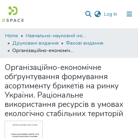
(current)
Log In
Communities
Home
Навчально-науковий інститут економіки, управління, права та інформаційних технологій
&
Друковані видання
Фахові видання
Collections
Організаційно-економічне обґрунтування формування асортименту брикетів на ринку України. Раціональне використання ресурсів в умовах екологічно стабільних територій
All of DSpace
Організаційно-економічне
обґрунтування формування
Statistics
асортименту брикетів на ринку
України. Раціональне
використання ресурсів в умовах
екологічно стабільних територій