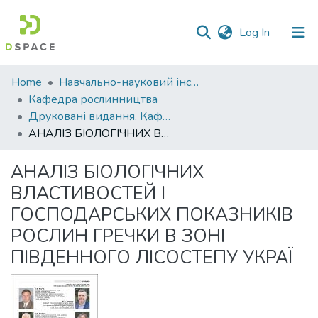
(current)
Log In
Communities
Home
Навчально-науковий інститут агротехнологій, селекції та екології
&
Кафедра рослинництва
Collections
Друковані видання. Кафедра рослинництва
АНАЛІЗ БІОЛОГІЧНИХ ВЛАСТИВОСТЕЙ І ГОСПОДАРСЬКИХ ПОКАЗНИКІВ РОСЛИН ГРЕЧКИ В ЗОНІ ПІВДЕННОГО ЛІСОСТЕПУ УКРАЇ
All of DSpace
АНАЛІЗ БІОЛОГІЧНИХ
Statistics
ВЛАСТИВОСТЕЙ І
ГОСПОДАРСЬКИХ ПОКАЗНИКІВ
РОСЛИН ГРЕЧКИ В ЗОНІ
ПІВДЕННОГО ЛІСОСТЕПУ УКРАЇ