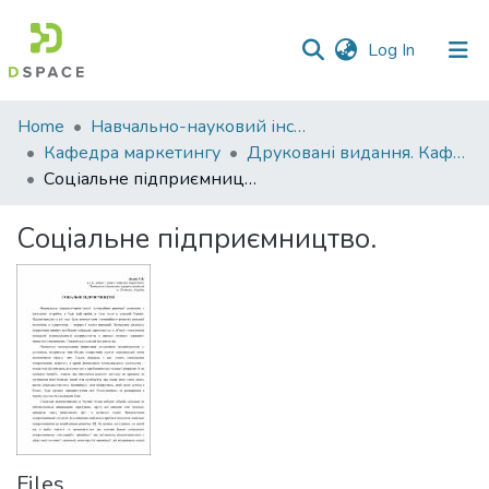
(current)
Log In
Communities
Home
Навчально-науковий інститут економіки, управління, права та інформаційних технологій
&
Кафедра маркетингу
Друковані видання. Кафедра маркетингу
Collections
Соціальне підприємництво.
All of DSpace
Соціальне підприємництво.
Statistics
Files