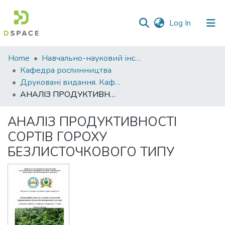
(current)
Log In
Communities
Home
Навчально-науковий інститут агротехнологій, селекції та екології
&
Кафедра рослинництва
Collections
Друковані видання. Кафедра рослинництва
АНАЛІЗ ПРОДУКТИВНОСТІ СОРТІВ ГОРОХУ БЕЗЛИСТОЧКОВОГО ТИПУ
All of DSpace
АНАЛІЗ ПРОДУКТИВНОСТІ
Statistics
СОРТІВ ГОРОХУ
БЕЗЛИСТОЧКОВОГО ТИПУ