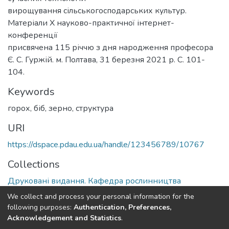
вирощування сільськогосподарських культур.
Матеріали Х науково-практичної інтернет-
конференції
присвячена 115 річчю з дня народження професора
Є. С. Гуржій. м. Полтава, 31 березня 2021 р. С. 101-
104.
Keywords
горох, біб, зерно, структура
URI
https://dspace.pdau.edu.ua/handle/123456789/10767
Collections
Друковані видання. Кафедра рослинництва
We collect and process your personal information for the
Full item page
following purposes:
Authentication, Preferences,
Acknowledgement and Statistics
.