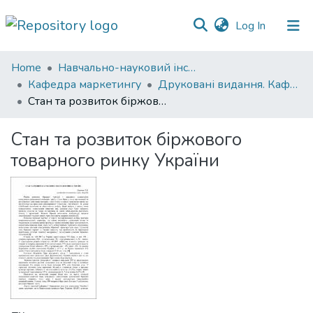
(current)
Log In
Communities
Home
Навчально-науковий інститут економіки, управління, права та інформаційних технологій
&
Кафедра маркетингу
Друковані видання. Кафедра маркетингу
Collections
Стан та розвиток біржового товарного ринку України
All of DSpace
Стан та розвиток біржового
товарного ринку України
Statistics