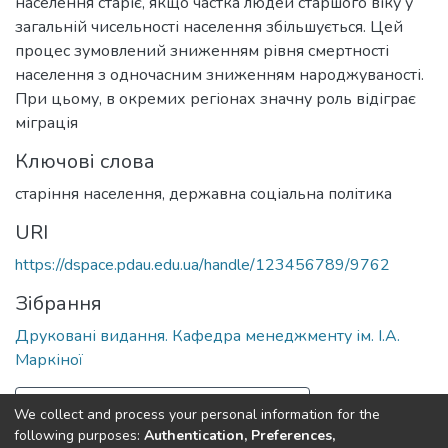
населення старіє, якщо частка людей старшого віку у
загальній чисельності населення збільшується. Цей
процес зумовлений зниженням рівня смертності
населення з одночасним зниженням народжуваності.
При цьому, в окремих регіонах значну роль відіграє
міграція
Ключові слова
старіння населення
,
державна соціальна політика
URI
https://dspace.pdau.edu.ua/handle/123456789/9762
Зібрання
Друковані видання. Кафедра менеджменту ім. І.А.
Маркіної
Повна інформація про документ
We collect and process your personal information for the
following purposes:
Authentication, Preferences,