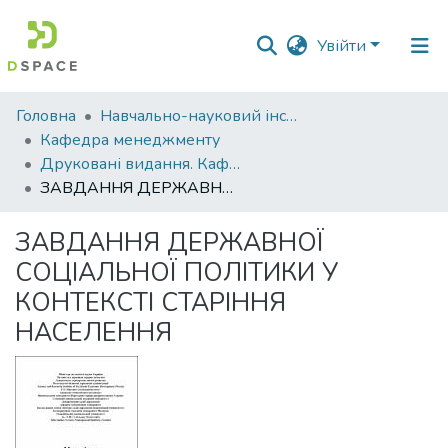
Увійти
Фонди
Головна
Навчально-науковий інститут економіки, управління, права та інформаційних технологій
та
Кафедра менеджменту
зібрання
Друковані видання. Кафедра менеджменту ім. І.А. Маркіної
ЗАВДАННЯ ДЕРЖАВНОЇ СОЦІАЛЬНОЇ ПОЛІТИКИ У КОНТЕКСТІ СТАРІННЯ НАСЕЛЕННЯ
Пошук за критеріями
ЗАВДАННЯ ДЕРЖАВНОЇ
Статистика
СОЦІАЛЬНОЇ ПОЛІТИКИ У
КОНТЕКСТІ СТАРІННЯ
НАСЕЛЕННЯ