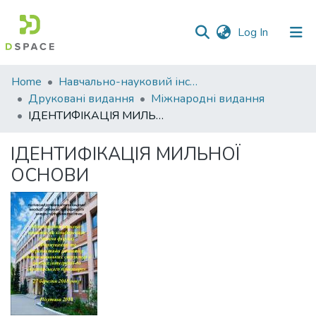
(current)
Log In
Communities
Home
Навчально-науковий інститут економіки, управління, права та інформаційних технологій
&
Друковані видання
Міжнародні видання
Collections
ІДЕНТИФІКАЦІЯ МИЛЬНОЇ ОСНОВИ
All of DSpace
ІДЕНТИФІКАЦІЯ МИЛЬНОЇ
ОСНОВИ
Statistics