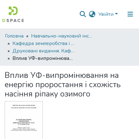
Увійти
Фонди
Головна
Навчально-науковий інститут агротехнологій, селекції та екології
та
Кафедра землеробства і агрохімії ім. В.І.Сазанова
зібрання
Друковані видання. Кафедра землеробства і агрохімії ім. В.І.Сазанова
Вплив УФ-випромінювання на енергію проростання і схожість насіння ріпаку озимого
Пошук за критеріями
Вплив УФ-випромінювання на
Статистика
енергію проростання і схожість
насіння ріпаку озимого