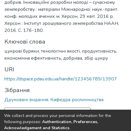
добрив. Інноваційні розробки молоді – сучасному
землеробству : матеріали Міжнародної наук.-практ.
конф. молодих вчених м. Херсон, 29 квіт. 2016 р.
Херсон : Інститут зрошуваного землеробства НААН,
2016. С. 176-180.
Ключові слова
цукрові буряки
,
тенологічні якості
,
продуктивність
,
економічна ефективність
,
добрива
,
збір цукру
URI
https://dspace.pdau.edu.ua/handle/123456789/13907
Зібрання
Друковані видання. Кафедра рослинництва
Повна інформація про документ
We collect and process your personal information for the
following purposes:
Authentication, Preferences,
Acknowledgement and Statistics
.
Полтавський державний аграрний університет
copyright