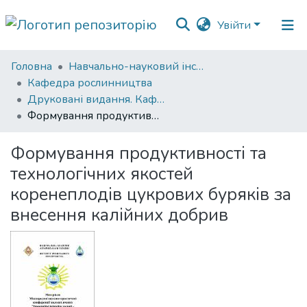
Увійти
Фонди
Головна
Навчально-науковий інститут агротехнологій, селекції та екології
та
Кафедра рослинництва
зібрання
Друковані видання. Кафедра рослинництва
Формування продуктивності та технологічних якостей коренеплодів цукрових буряків за внесення калійних добрив
Пошук за критеріями
Формування продуктивності та
Статистика
технологічних якостей
коренеплодів цукрових буряків за
внесення калійних добрив