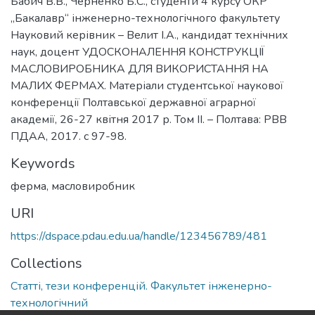
Бабич В.В., Черненко Б.С., студенти 4 курсу ОКР
„Бакалавр“ інженерно-технологічного факультету
Науковий керівник – Велит І.А., кандидат технічних
наук, доцент УДОСКОНАЛЕННЯ КОНСТРУКЦІЇ
МАСЛОВИРОБНИКА ДЛЯ ВИКОРИСТАННЯ НА
МАЛИХ ФЕРМАХ. Матеріали студентської наукової
конференції Полтавської державної аграрної
академії, 26-27 квітня 2017 р. Том ІІ. – Полтава: РВВ
ПДАА, 2017. с 97-98.
Keywords
ферма
,
масловиробник
URI
https://dspace.pdau.edu.ua/handle/123456789/481
Collections
Статті, тези конференцій. Факультет інженерно-
технологічний