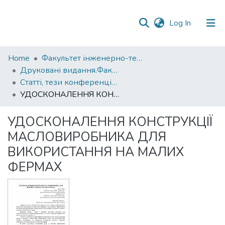
(current)
Log In
Communities
Home
Факультет інженерно-технологічний
&
Друковані видання.Факультет інженерно-технологічний
Collections
Статті, тези конференцій. Факультет інженерно-технологічний
УДОСКОНАЛЕННЯ КОНСТРУКЦІЇ МАСЛОВИРОБНИКА ДЛЯ ВИКОРИСТАННЯ НА МАЛИХ ФЕРМАХ
All of DSpace
УДОСКОНАЛЕННЯ КОНСТРУКЦІЇ
Statistics
МАСЛОВИРОБНИКА ДЛЯ
ВИКОРИСТАННЯ НА МАЛИХ
ФЕРМАХ