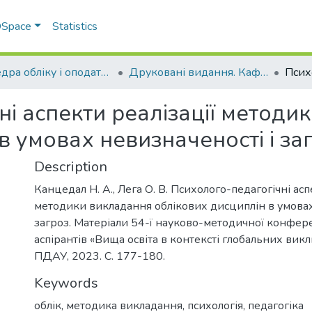
 DSpace
Statistics
Кафедра обліку і оподаткування
Друковані видання. Кафедра обліку і оподаткування
і аспекти реалізації методи
в умовах невизначеності і за
Description
Канцедал Н. А., Лега О. В. Психолого-педагогічні асп
методики викладання облікових дисциплін в умовах
загроз. Матеріали 54-ї науково-методичної конфере
аспірантів «Вища освіта в контексті глобальних викли
ПДАУ, 2023. С. 177-180.
Keywords
облік
,
методика викладання
,
психологія
,
педагогіка