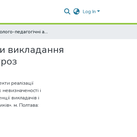
Log In
Психолого-педагогічні аспекти реалізації методики викладання облікових дисциплін в умовах невизначеності і загроз
ки викладання
гроз
екти реалізації
 невизначеності і
нції викладачів і
ків». м. Полтава: