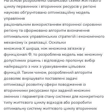
На основі розробленої балансової схеми життєвого
циклу первинних і вторинних ресурсів у регіоні
науково обґрунтовано оптимізаційну модель
управління
раціональним використанням вторинної сировини
регіону та сформовано алгоритм визначення
оптимальних управлінських стратегій і економічного
механізму їх реалізації. Оскільки
множина Х ширша, ніж множина зв’язків у
функціоналі Ф, то розроблена модель має множину
допустимих рішень і відповідно пропонує вибір
найкращого з них з урахуванням цільових
функцій. Таким чином, розроблений алгоритм
дозволяє вирішувати поставлені задачі
оптимізації розвитку сфери поводження із
вторинними ресурсами при заданій множині
змінних і параметрів стану системи для конкретного
типу життєвого циклу відходів або розробити
оптимальну систему життєвого циклу вторинних