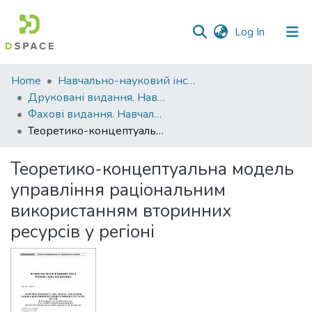
(current)
Log In
Communities
Home
Навчально-науковий інститут агротехнологій, селекції та екології
&
Друковані видання. Навчально-науковий інститут агротехнологій, селекції та екології
Collections
Фахові видання. Навчально-науковий інститут агротехнологій, селекції та екології
Теоретико-концептуальна модель управління раціональним використанням вторинних ресурсів у регіоні
All of DSpace
Теоретико-концептуальна модель
Statistics
управління раціональним
використанням вторинних
ресурсів у регіоні