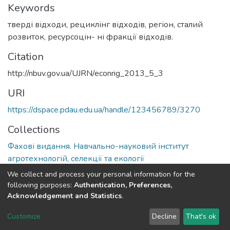
Keywords
тверді відходи, рециклінг відходів, регіон, сталий
розвиток, ресурсоцін- ні фракції відходів.
Citation
http://nbuv.gov.ua/UJRN/econrig_2013_5_3
URI
https://dspace.pdau.edu.ua/handle/123456789/3270
Collections
Фахові видання. Навчально-науковий інститут
агротехнологій, селекції та екології
We collect and process your personal information for the
Full item page
following purposes:
Authentication, Preferences,
Acknowledgement and Statistics
.
DSpace software
copyright © 2002-2026
LYRASIS
Customize
Decline
That's ok
Cookie settings
Send Feedback