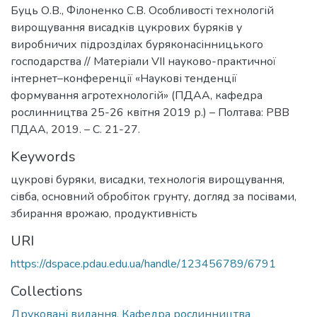
Буць О.В., Філоненко С.В. Особливості технологій
вирощування висадків цукрових буряків у
виробничих підрозділах буряконасінницького
господарства // Матеріали VІІ науково-практичної
інтернет–конференції «Наукові тенденції
формування агротехнологій» (ПДАА, кафедра
рослинництва 25-26 квітня 2019 р.) – Полтава: РВВ
ПДАА, 2019. – С. 21-27.
Keywords
цукрові буряки
,
висадки
,
технологія вирощування
,
сівба
,
основний обробіток грунту
,
догляд за посівами
,
збирання врожаю
,
продуктивність
URI
https://dspace.pdau.edu.ua/handle/123456789/6791
Collections
Друковані видання. Кафедра рослинництва