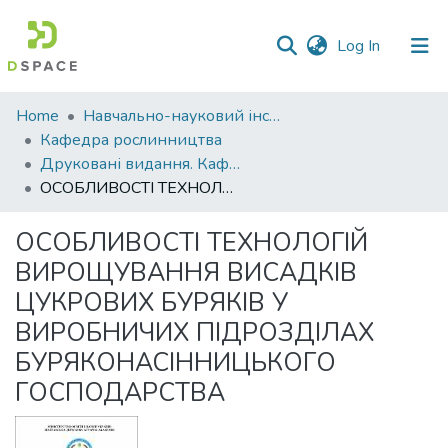
(current)
Log In
Communities
Home
Навчально-науковий інститут агротехнологій, селекції та екології
&
Кафедра рослинництва
Collections
Друковані видання. Кафедра рослинництва
ОСОБЛИВОСТІ ТЕХНОЛОГІЙ ВИРОЩУВАННЯ ВИСАДКІВ ЦУКРОВИХ БУРЯКІВ У ВИРОБНИЧИХ ПІДРОЗДІЛАХ БУРЯКОНАСІННИЦЬКОГО ГОСПОДАРСТВА
All of DSpace
ОСОБЛИВОСТІ ТЕХНОЛОГІЙ
Statistics
ВИРОЩУВАННЯ ВИСАДКІВ
ЦУКРОВИХ БУРЯКІВ У
ВИРОБНИЧИХ ПІДРОЗДІЛАХ
БУРЯКОНАСІННИЦЬКОГО
ГОСПОДАРСТВА